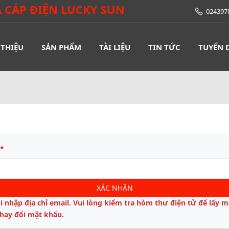
VÀ CÁP ĐIỆN LUCKY SUN
024397
 THIỆU
SẢN PHẨM
TÀI LIỆU
TIN TỨC
TUYỂN 
*
XÁC NHẬN
i nhập địa chỉ email. Vui lòng kiểm tra hòm thư điện tử để lấy m
hay đổi mật khẩu.