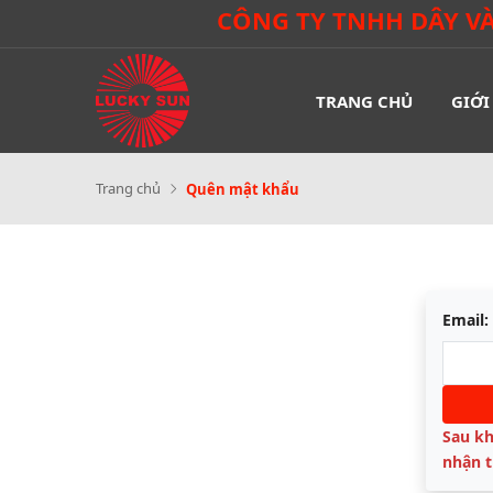
CÔNG TY TNHH DÂY 
TRANG CHỦ
GIỚI
Trang chủ
Quên mật khẩu
Email:
Sau kh
nhận t