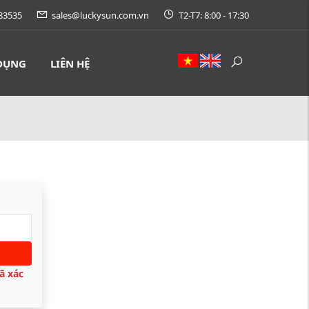
83535
sales@luckysun.com.vn
T2-T7: 8:00 - 17:30
DỤNG
LIÊN HỆ
ã xác